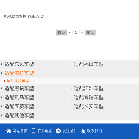
电动助力管柱
YGEPS-24
首页
<
1
>
尾页
适配东风车型
适配福田车型
适配海拉车型
适配海拉车型
适配黑豹车型
适配江淮车型
适配凯马车型
适配奇瑞车型
适配五菱车型
适配长安车型
适配其他车型
网站首页
联系电话
发送邮件
联系我们